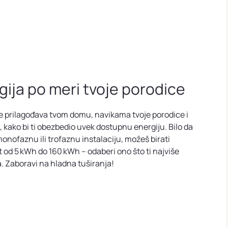
gija po meri tvoje porodice
e prilagođava tvom domu, navikama tvoje porodice i
, kako bi ti obezbedio uvek dostupnu energiju. Bilo da
monofaznu ili trofaznu instalaciju, možeš birati
t od 5 kWh do 160 kWh – odaberi ono što ti najviše
. Zaboravi na hladna tuširanja!