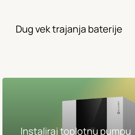
Dug vek trajanja baterije
Instaliraj toplotnu pumpu