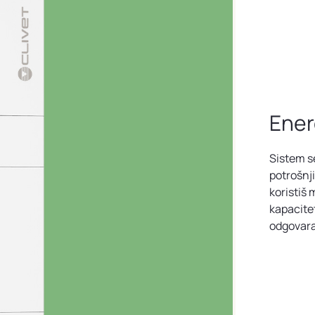
Ener
Sistem s
potrošnji
koristiš 
kapacite
odgovara