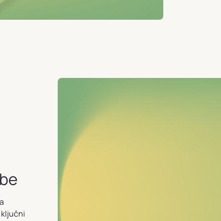
ebe
ma
 ključni