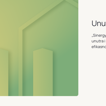
Unut
„Sinergy
unutra i
efikasno