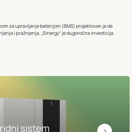
emom za upravljanje baterijom (BMS) projektovan je da
njenja i pražnjenja, „Sinergy“ je dugoročna investicija.
ridni sistem