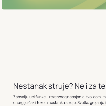
Nestanak struje? Ne i za t
Zahvaljujući funkciji rezervnog napajanja, tvoj dom i
energiju čak i tokom nestanka struje. Svetla, grejanje i