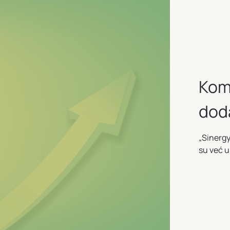
Kom
dod
„Sinergy
su već 