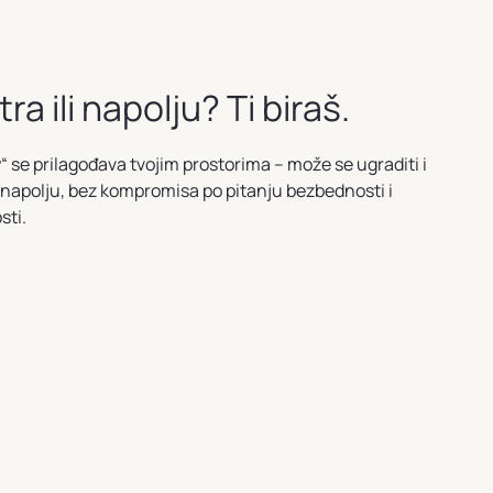
ra ili napolju? Ti biraš.
“ se prilagođava tvojim prostorima – može se ugraditi i
 napolju, bez kompromisa po pitanju bezbednosti i
sti.